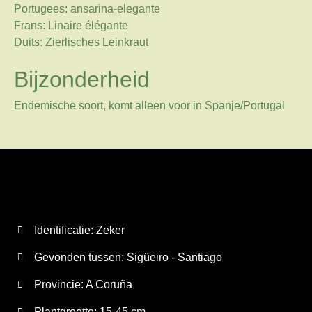
Portugees: ansarina-elegante
Frans: Linaire élégante
Duits: Zierlisches Leinkraut
Bijzonderheid
Endemische soort, komt alleen voor in Spanje/Portugal
Identificatie: Zeker
Gevonden tussen: Sigüeiro - Santiago
Provincie:
A Coruña
Plantgrootte:
15-45 cm