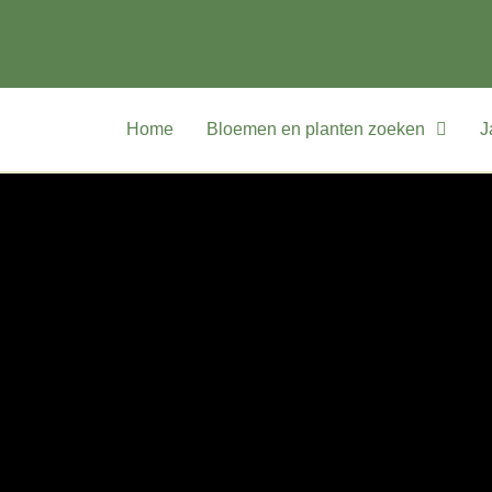
Home
Bloemen en planten zoeken
J