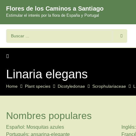
Flores de los Caminos a Santiago
Estimular el interés por la flora de España y Portugal
Linaria elegans
Home
Plant species
Dicotyledonae
Scrophulariaceae
L
Nombres populares
Español: Mosquitas azules
Inglés
Portugués: ansarina-elegante
Francé