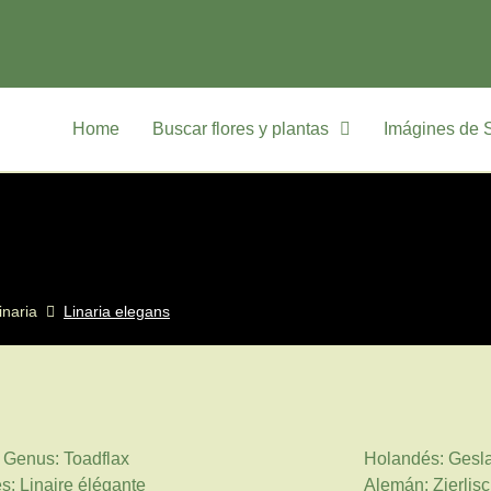
Home
Buscar flores y plantas
Imágines de 
inaria
Linaria elegans
: Genus: Toadflax
Holandés: Gesl
s: Linaire élégante
Alemán: Zierlis