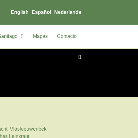
English
Español
Nederlands
Santiago
Mapas
Contacto
acht: Vlasleeuwenbek
ches Leinkraut