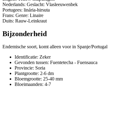
Nederlands: Geslacht: Vlasleeuwenbek
Portugees: linária-hirsuta
Frans: Genre: Linaire
Duits: Rauw-Leinkraut
Bijzonderheid
Endemische soort, komt alleen voor in Spanje/Portugal
Identificatie: Zeker
Gevonden tussen: Fuentetecha - Fuensauca
Provincie:
Soria
Plantgrootte:
2-6 dm
Bloemgrootte:
25-40 mm
Bloeimaanden:
4-7