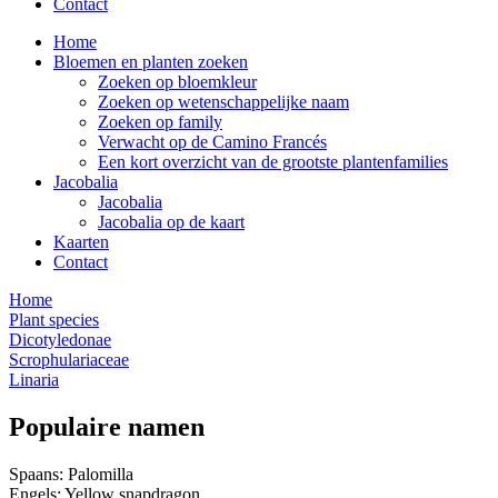
Contact
Home
Bloemen en planten zoeken
Zoeken op bloemkleur
Zoeken op wetenschappelijke naam
Zoeken op family
Verwacht op de Camino Francés
Een kort overzicht van de grootste plantenfamilies
Jacobalia
Jacobalia
Jacobalia op de kaart
Kaarten
Contact
Home
Plant species
Dicotyledonae
Scrophulariaceae
Linaria
Populaire namen
Spaans: Palomilla
Engels: Yellow snapdragon