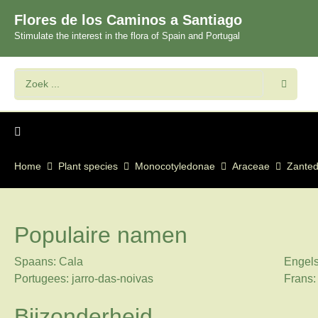
Flores de los Caminos a Santiago
Stimulate the interest in the flora of Spain and Portugal
Home
Plant species
Monocotyledonae
Araceae
Zanted
Populaire namen
Spaans: Cala
Engels:
Portugees: jarro-das-noivas
Frans:
Bijzonderheid