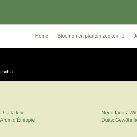
Home
Bloemen en planten zoeken
J
eschia
 Calla lilly
Nederlands: Wit
 Arum d’Éthiopie
Duits: Gewöhnli