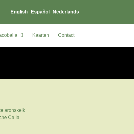
English
Español
Nederlands
acobalia
Kaarten
Contact
te aronskelk
che Calla