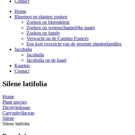
Contact
Home
Bloemen en planten zoeken
Zoeken op bloemkleur
Zoeken op wetenschappelijke naam
Zoeken op family
Verwacht op de Camino Francés
Een kort overzicht van de grootste plantenfamilies
Jacobalia
Jacobalia
Jacobalia op de kaart
Kaarten
Contact
Silene latifolia
Home
Plant species
Dicotyledonae
Caryophyllaceae
Silene
Silene latifolia