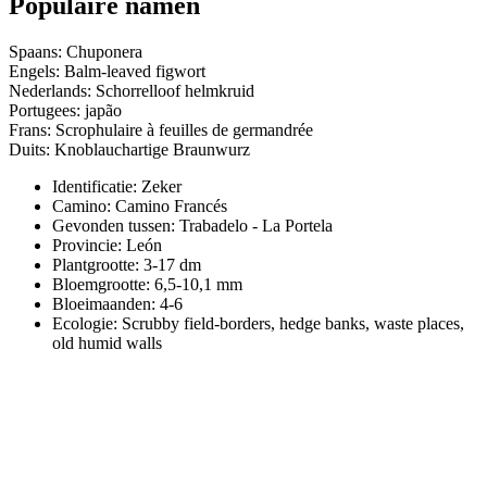
Populaire namen
Spaans: Chuponera
Engels: Balm-leaved figwort
Nederlands: Schorrelloof helmkruid
Portugees: japão
Frans: Scrophulaire à feuilles de germandrée
Duits: Knoblauchartige Braunwurz
Identificatie: Zeker
Camino:
Camino Francés
Gevonden tussen: Trabadelo - La Portela
Provincie:
León
Plantgrootte:
3-17 dm
Bloemgrootte:
6,5-10,1 mm
Bloeimaanden:
4-6
Ecologie: Scrubby field-borders, hedge banks, waste places,
old humid walls