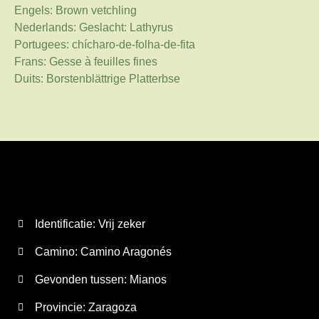
Engels: Brown vetchling
Nederlands: Geslacht: Lathyrus
Portugees: chícharo-de-folha-de-fita
Frans: Gesse à feuilles fines
Duits: Borstenblättrige Platterbse
Identificatie: Vrij zeker
Camino:
Camino Aragonés
Gevonden tussen: Mianos
Provincie:
Zaragoza