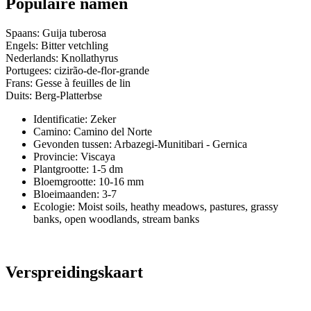
Populaire namen
Spaans: Guija tuberosa
Engels: Bitter vetchling
Nederlands: Knollathyrus
Portugees: cizirão-de-flor-grande
Frans: Gesse à feuilles de lin
Duits: Berg-Platterbse
Identificatie: Zeker
Camino:
Camino del Norte
Gevonden tussen: Arbazegi-Munitibari - Gernica
Provincie:
Viscaya
Plantgrootte:
1-5 dm
Bloemgrootte:
10-16 mm
Bloeimaanden:
3-7
Ecologie: Moist soils, heathy meadows, pastures, grassy
banks, open woodlands, stream banks
Verspreidingskaart