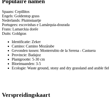
Populaire namen
Spaans: Cepillitos
Engels: Goldentop grass
Nederlands: Pluimstaartje
Portugees: escovinhas e Lamárquia-dourada
Frans: Lamarckia dorée
Duits: Goldgras
Identificatie: Zeker
Camino:
Camino Mozárabe
Gevonden tussen: Monterrubio de la Serena - Castuera
Provincie:
Badajoz
Plantgrootte:
5-30 cm
Bloeimaanden:
3-5
Ecologie: Waste ground, stony and dry grassland and arable fie
Verspreidingskaart