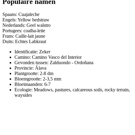
Populaire namen
Spaans: Cuajaleche
Engels: Yellow bedstraw
Nederlands: Geel walstro
Portugees: coalha-leite
Frans: Caille-lait jaune
Duits: Echtes Labkraut
Identificatie: Zeker
Camino:
Camino Vasco del Interior
Gevonden tussen: Zalduondo - Ordoñana
Provincie:
Álava
Plantgrootte:
2-8 dm
Bloemgrootte:
2-3,5 mm
Bloeimaanden:
6-7
Ecologie: Meadows, pastures, calcareous soils, rocky terrain,
waysides