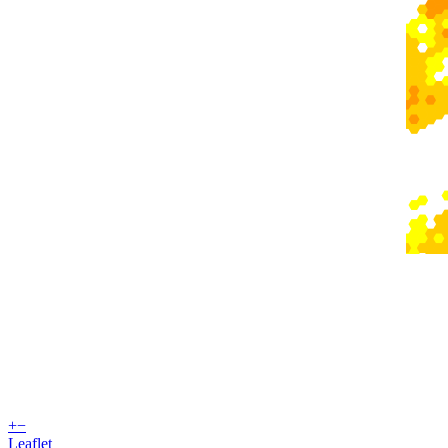
+
−
Leaflet