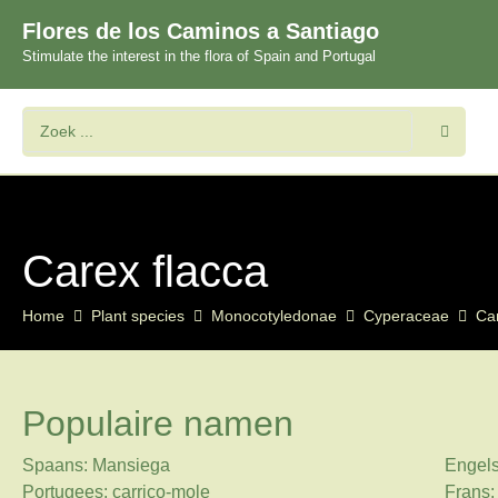
Flores de los Caminos a Santiago
Stimulate the interest in the flora of Spain and Portugal
Carex flacca
Home
Plant species
Monocotyledonae
Cyperaceae
Ca
Populaire namen
Spaans: Mansiega
Engel
Portugees: carriço-mole
Frans: