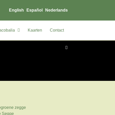
English
Español
Nederlands
acobalia
Kaarten
Contact
egroene zegge
e Segge