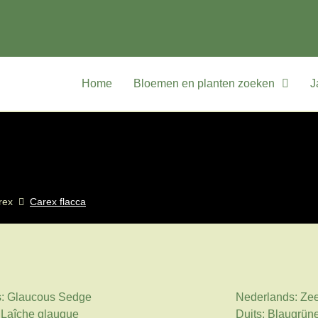
Home
Bloemen en planten zoeken
J
rex
Carex flacca
s: Glaucous Sedge
Nederlands: Ze
 Laîche glauque
Duits: Blaugrün