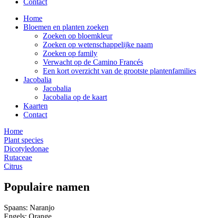
Contact
Home
Bloemen en planten zoeken
Zoeken op bloemkleur
Zoeken op wetenschappelijke naam
Zoeken op family
Verwacht op de Camino Francés
Een kort overzicht van de grootste plantenfamilies
Jacobalia
Jacobalia
Jacobalia op de kaart
Kaarten
Contact
Home
Plant species
Dicotyledonae
Rutaceae
Citrus
Populaire namen
Spaans: Naranjo
Engels: Orange