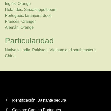
Inglés: Orange
Holandés: Sinaasappelboom
Portugués: laranjeira-doce
Francés: Oranger
Alemán: Orange
Particularidad
Native to India, Pakistan, Vietnam and southeastern
China
Identificación: Bastante segura
Camino:
Camino Portugués