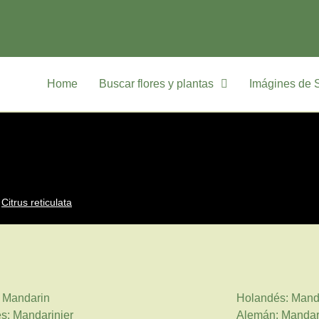
Home
Buscar flores y plantas
Imágines de 
Citrus reticulata
: Mandarin
Holandés: Mand
s: Mandarinier
Alemán: Mandar