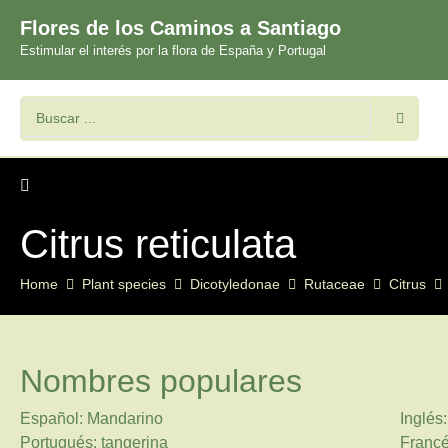
Flores de los Caminos a Santiago
Estimular el interés por la flora de España y Portugal
Citrus reticulata
Home
Plant species
Dicotyledonae
Rutaceae
Citrus
Nombres populares
Español: Mandarino
Inglés
Portugués: tangerina
Francé