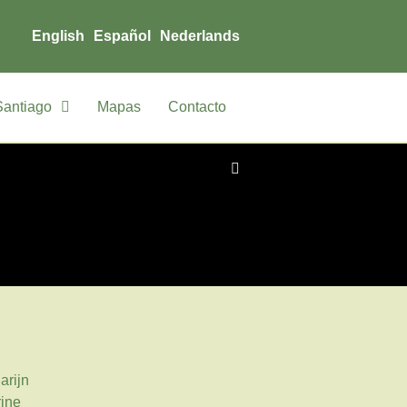
English
Español
Nederlands
Santiago
Mapas
Contacto
arijn
ine