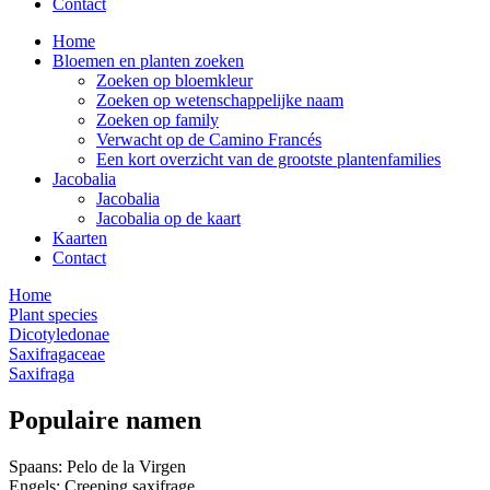
Contact
Home
Bloemen en planten zoeken
Zoeken op bloemkleur
Zoeken op wetenschappelijke naam
Zoeken op family
Verwacht op de Camino Francés
Een kort overzicht van de grootste plantenfamilies
Jacobalia
Jacobalia
Jacobalia op de kaart
Kaarten
Contact
Home
Plant species
Dicotyledonae
Saxifragaceae
Saxifraga
Populaire namen
Spaans: Pelo de la Virgen
Engels: Creeping saxifrage