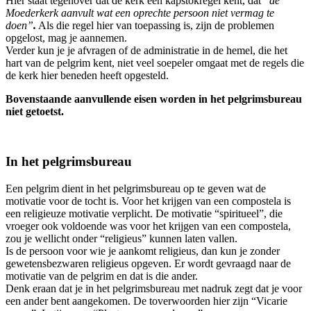
Hier staat tegenover dat de kerk een kapstokregel kent, dat
“
de
Moederkerk aanvult wat een oprechte persoon niet vermag te
doen”
.
Als die regel hier van toepassing is, zijn de problemen
opgelost, mag je aannemen.
Verder kun je je afvragen of de administratie in de hemel, die het
hart van de pelgrim kent, niet veel soepeler omgaat met de regels die
de kerk hier beneden heeft opgesteld.
Bovenstaande aanvullende eisen worden in het pelgrimsbureau
niet getoetst.
In het pelgrimsbureau
Een pelgrim dient in het pelgrimsbureau op te geven wat de
motivatie voor de tocht is. Voor het krijgen van een compostela is
een religieuze motivatie verplicht. De motivatie “spiritueel”, die
vroeger ook voldoende was voor het krijgen van een compostela,
zou je wellicht onder “religieus” kunnen laten vallen.
Is de persoon voor wie je aankomt religieus, dan kun je zonder
gewetensbezwaren religieus opgeven. Er wordt gevraagd naar de
motivatie van de pelgrim en dat is die ander.
Denk eraan dat je in het pelgrimsbureau met nadruk zegt dat je voor
een ander bent aangekomen. De toverwoorden hier zijn “Vicarie