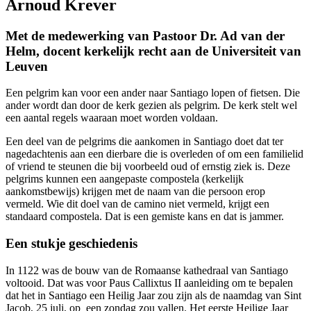
Arnoud Krever
Met de medewerking van Pastoor Dr. Ad van der
Helm, docent kerkelijk recht aan de Universiteit van
Leuven
Een pelgrim kan voor een ander naar Santiago lopen of fietsen. Die
ander wordt dan door de kerk gezien als pelgrim. De kerk stelt wel
een aantal regels waaraan moet worden voldaan.
Een deel van de pelgrims die aankomen in Santiago doet dat ter
nagedachtenis aan een dierbare die is overleden of om een familielid
of vriend te steunen die bij voorbeeld oud of ernstig ziek is. Deze
pelgrims kunnen een aangepaste compostela (kerkelijk
aankomstbewijs) krijgen met de naam van die persoon erop
vermeld. Wie dit doel van de camino niet vermeld, krijgt een
standaard compostela. Dat is een gemiste kans en dat is jammer.
Een stukje geschiedenis
In 1122 was de bouw van de Romaanse kathedraal van Santiago
voltooid. Dat was voor Paus Callixtus II aanleiding om te bepalen
dat het in Santiago een Heilig Jaar zou zijn als de naamdag van Sint
Jacob, 25 juli, op een zondag zou vallen. Het eerste Heilige Jaar