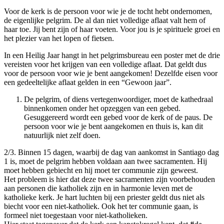
Voor de kerk is de persoon voor wie je de tocht hebt ondernomen,
de eigenlijke pelgrim. De al dan niet volledige aflaat valt hem of
haar toe. Jij bent zijn of haar voeten. Voor jou is je spirituele groei en
het plezier van het lopen of fietsen.
In een Heilig Jaar hangt in het pelgrimsbureau een poster met de drie
vereisten voor het krijgen van een volledige aflaat. Dat geldt dus
voor de persoon voor wie je bent aangekomen! Dezelfde eisen voor
een gedeeltelijke aflaat gelden in een “Gewoon jaar”.
De pelgrim, of diens vertegenwoordiger, moet de kathedraal
binnenkomen onder het opzeggen van een gebed.
Gesuggereerd wordt een gebed voor de kerk of de paus. De
persoon voor wie je bent aangekomen en thuis is, kan dit
natuurlijk niet zelf doen.
2/3. Binnen 15 dagen, waarbij de dag van aankomst in Santiago dag
1 is, moet de pelgrim hebben voldaan aan twee sacramenten. Hij
moet hebben gebiecht en hij moet ter communie zijn geweest.
Het probleem is hier dat deze twee sacramenten zijn voorbehouden
aan personen die katholiek zijn en in harmonie leven met de
katholieke kerk. Je hart luchten bij een priester geldt dus niet als
biecht voor een niet-katholiek. Ook het ter communie gaan, is
formeel niet toegestaan voor niet-katholieken.