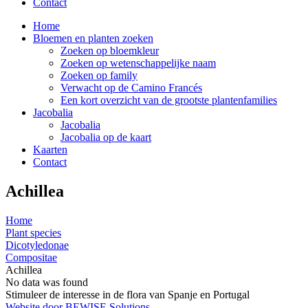
Contact
Home
Bloemen en planten zoeken
Zoeken op bloemkleur
Zoeken op wetenschappelijke naam
Zoeken op family
Verwacht op de Camino Francés
Een kort overzicht van de grootste plantenfamilies
Jacobalia
Jacobalia
Jacobalia op de kaart
Kaarten
Contact
Achillea
Home
Plant species
Dicotyledonae
Compositae
Achillea
No data was found
Stimuleer de interesse in de flora van Spanje en Portugal
Website door BEWISE Solutions