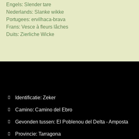
Engels: Slender tare
Nederlands: Slanke wikke
Portugees: ervilhaca-brava
Frans: Vesce à fleurs lâches
Duits: Zierliche Wicke
Identificatie: Zeker
Camino:
Camino del Ebro
Gevonden tussen: El Poblenou del Delta - Amposta
Provincie:
Tarragona