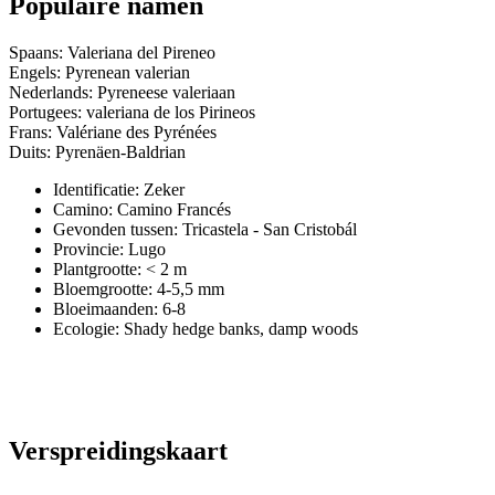
Populaire namen
Spaans: Valeriana del Pireneo
Engels: Pyrenean valerian
Nederlands: Pyreneese valeriaan
Portugees: valeriana de los Pirineos
Frans: Valériane des Pyrénées
Duits: Pyrenäen-Baldrian
Identificatie: Zeker
Camino:
Camino Francés
Gevonden tussen: Tricastela - San Cristobál
Provincie:
Lugo
Plantgrootte:
< 2 m
Bloemgrootte:
4-5,5 mm
Bloeimaanden:
6-8
Ecologie: Shady hedge banks, damp woods
Verspreidingskaart