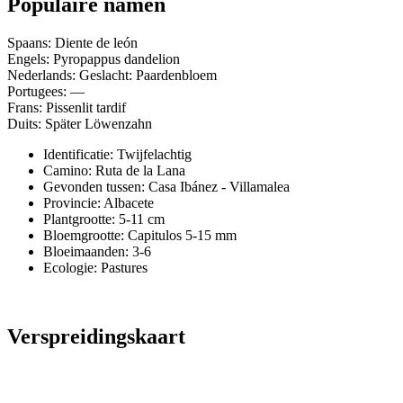
Populaire namen
Spaans: Diente de león
Engels: Pyropappus dandelion
Nederlands: Geslacht: Paardenbloem
Portugees: —
Frans: Pissenlit tardif
Duits: Später Löwenzahn
Identificatie: Twijfelachtig
Camino:
Ruta de la Lana
Gevonden tussen: Casa Ibánez - Villamalea
Provincie:
Albacete
Plantgrootte:
5-11 cm
Bloemgrootte:
Capitulos 5-15 mm
Bloeimaanden:
3-6
Ecologie: Pastures
Verspreidingskaart