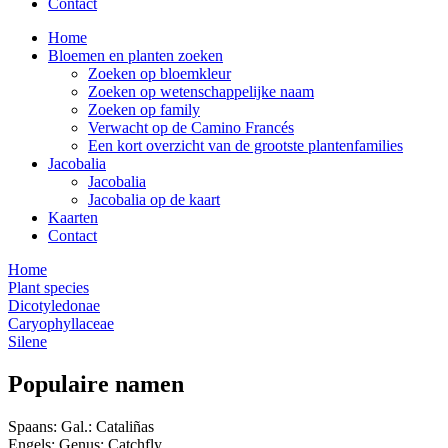
Contact
Home
Bloemen en planten zoeken
Zoeken op bloemkleur
Zoeken op wetenschappelijke naam
Zoeken op family
Verwacht op de Camino Francés
Een kort overzicht van de grootste plantenfamilies
Jacobalia
Jacobalia
Jacobalia op de kaart
Kaarten
Contact
Home
Plant species
Dicotyledonae
Caryophyllaceae
Silene
Populaire namen
Spaans: Gal.: Cataliñas
Engels: Genus: Catchfly