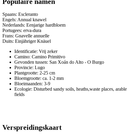
Populaire namen
Spaans: Escleranto
Engels: Annual knawel
Nederlands: Eenjarige hardbloem
Portugees: erva-dura
Frans: Gnavelle annuelle
Duits: Einjähriger Knäuel
Identificatie: Vrij zeker
Camino:
Camino Primitivo
Gevonden tussen: San Xoán do Alto - O Burgo
Provincie:
Lugo
Plantgrootte:
2-25 cm
Bloemgrootte:
ca. 1-2 mm
Bloeimaanden:
3-9
Ecologie: Disturbed sandy soils, heaths,waste places, arable
fields
Verspreidingskaart