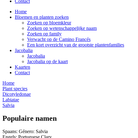
Contact
Home
Bloemen en planten zoeken
Zoeken op bloemkleur
Zoeken op wetenschappelijke naam
Zoeken op family
Verwacht op de Camino Francés
Een kort overzicht van de grootste plantenfamilies
Jacobalia
Jacobalia
Jacobalia op de kaart
Kaarten
Contact
Home
Plant species
Dicotyledonae
Labiatae
Salvia
Populaire namen
Spaans: Género: Salvia
Engels: Portuguese Clary