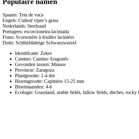
Populaire namen
Spaans: Teta de vaca
Engels: Cutleaf viper’s grass
Nederlands: Steelzaad
Portugees: escorcioneira-laciniada
Frans: Scorsonère à feuilles laciniées
Duits: Schlitzblättrige Schwarzwurzel
Identificatie: Zeker
Camino:
Camino Aragonés
Gevonden tussen: Mianos
Provincie:
Zaragoza
Plantgrootte:
1-4 dm
Bloemgrootte:
Capitulos 15-25 mm
Bloeimaanden:
4-6
Ecologie: Grassland, arable fields, fallow fields, ditches, rocky 