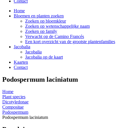
Contact
Home
Bloemen en planten zoeken
Zoeken op bloemkleur
Zoeken op wetenschappelijke naam
Zoeken op family
Verwacht op de Camino Francés
Een kort overzicht van de grootste plantenfamilies
Jacobalia
Jacobalia
Jacobalia op de kaart
Kaarten
Contact
Podospermum laciniatum
Home
Plant species
Dicotyledonae
Compositae
Podospermum
Podospermum laciniatum