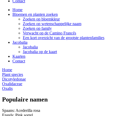
Contact
Home
Bloemen en planten zoeken
Zoeken op bloemkleur
Zoeken op wetenschappelijke naam
Zoeken op family
Verwacht op de Camino Francés
Een kort overzicht van de grootste plantenfamilies
Jacobalia
Jacobalia
Jacobalia op de kaart
Kaarten
Contact
Home
Plant species
Dicotyledonae
Oxalidaceae
Oxalis
Populaire namen
Spaans: Acederilla rosa
Engels: Pink sorrel