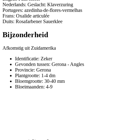
Nederlands: Geslacht: Klaverzuring
Portugees: azedinha-de-flores-vermelhas
Frans: Oxalide articulée
Duits: Rosafarbener Sauerklee
Bijzonderheid
Afkomstig uit Zuidamerika
Identificatie: Zeker
Gevonden tussen: Gerona - Angles
Provincie:
Gerona
Plantgrootte:
1-4 dm
Bloemgrootte:
30-40 mm
Bloeimaanden:
4-9