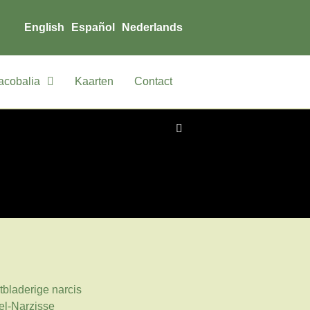
English
Español
Nederlands
acobalia
Kaarten
Contact
tbladerige narcis
el-Narzisse