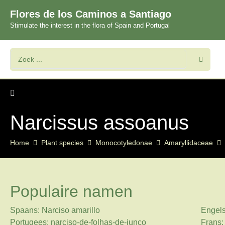
Flores de los Caminos a Santiago
Stimulate the interest in the flora of Spain and Portugal
Narcissus assoanus
Home
Plant species
Monocotyledonae
Amaryllidaceae
Populaire namen
Spaans: Narciso amarillo
Engels
Portugees: narciso-de-folhas-de-junco
Frans: