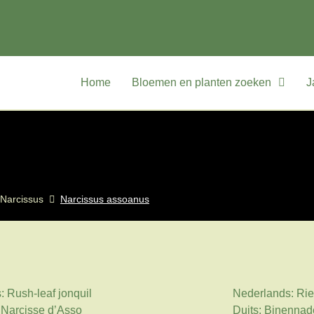
Home
Bloemen en planten zoeken
J
Narcissus
Narcissus assoanus
: Rush-leaf jonquil
Nederlands: Rie
 Narcisse d’Asso
Duits: Binennad