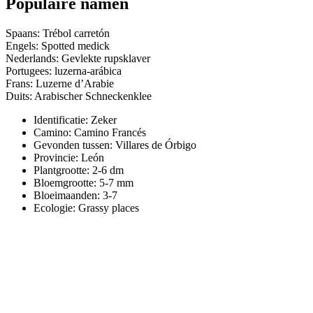
Populaire namen
Spaans: Trébol carretón
Engels: Spotted medick
Nederlands: Gevlekte rupsklaver
Portugees: luzerna-arábica
Frans: Luzerne d’Arabie
Duits: Arabischer Schneckenklee
Identificatie: Zeker
Camino:
Camino Francés
Gevonden tussen: Villares de Órbigo
Provincie:
León
Plantgrootte:
2-6 dm
Bloemgrootte:
5-7 mm
Bloeimaanden:
3-7
Ecologie: Grassy places