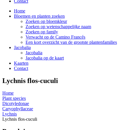
Contact
Home
Bloemen en planten zoeken
Zoeken op bloemkleur
Zoeken op wetenschappelijke naam
Zoeken op family
Verwacht op de Camino Francés
Een kort overzicht van de grootste plantenfamilies
Jacobalia
Jacobalia
Jacobalia op de kaart
Kaarten
Contact
Lychnis flos-cuculi
Home
Plant species
Dicotyledonae
Caryophyllaceae
Lychnis
Lychnis flos-cuculi