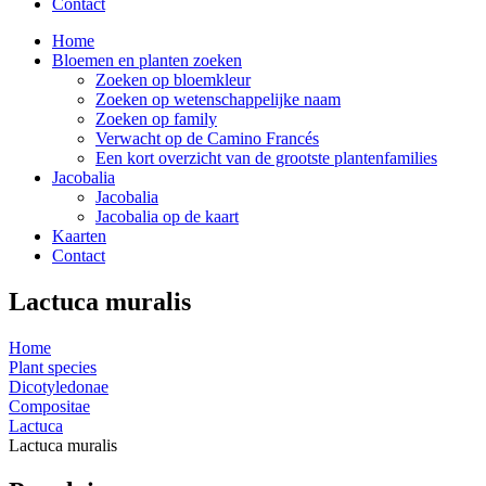
Contact
Home
Bloemen en planten zoeken
Zoeken op bloemkleur
Zoeken op wetenschappelijke naam
Zoeken op family
Verwacht op de Camino Francés
Een kort overzicht van de grootste plantenfamilies
Jacobalia
Jacobalia
Jacobalia op de kaart
Kaarten
Contact
Lactuca muralis
Home
Plant species
Dicotyledonae
Compositae
Lactuca
Lactuca muralis