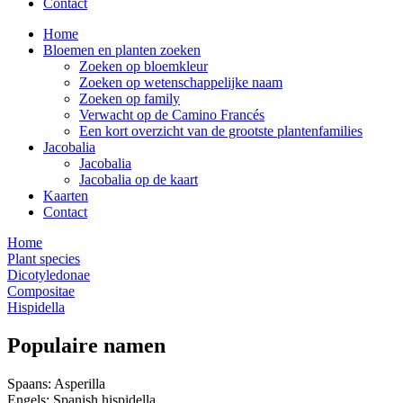
Contact
Home
Bloemen en planten zoeken
Zoeken op bloemkleur
Zoeken op wetenschappelijke naam
Zoeken op family
Verwacht op de Camino Francés
Een kort overzicht van de grootste plantenfamilies
Jacobalia
Jacobalia
Jacobalia op de kaart
Kaarten
Contact
Home
Plant species
Dicotyledonae
Compositae
Hispidella
Populaire namen
Spaans: Asperilla
Engels: Spanish hispidella