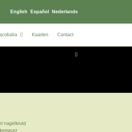
English
Español
Nederlands
acobalia
Kaarten
Contact
l nagelkruid
lkenwurz