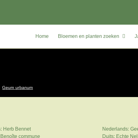
Home
Bloemen en planten zoeken
J
Geum urbanum
: Herb Bennet
Nederlands: Gee
: Benoîte commune
Duits: Echte Ne