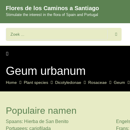
Flores de los Caminos a Santiago
Stimulate the interest in the flora of Spain and Portugal
Geum urbanum
Home
Plant species
Dicotyledonae
Rosaceae
Geum
Populaire namen
Spaans: Hierba de San Benito
Engels
Portugees: cariofilada
Frans