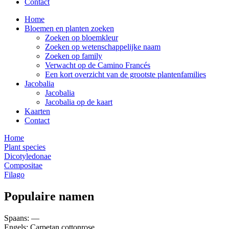
Contact
Home
Bloemen en planten zoeken
Zoeken op bloemkleur
Zoeken op wetenschappelijke naam
Zoeken op family
Verwacht op de Camino Francés
Een kort overzicht van de grootste plantenfamilies
Jacobalia
Jacobalia
Jacobalia op de kaart
Kaarten
Contact
Home
Plant species
Dicotyledonae
Compositae
Filago
Populaire namen
Spaans: —
Engels: Carpetan cottonrose