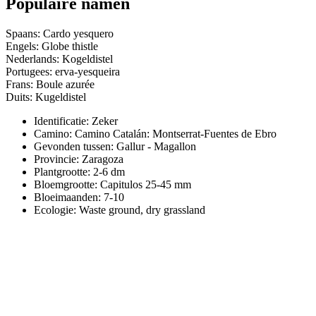
Populaire namen
Spaans: Cardo yesquero
Engels: Globe thistle
Nederlands: Kogeldistel
Portugees: erva-yesqueira
Frans: Boule azurée
Duits: Kugeldistel
Identificatie: Zeker
Camino:
Camino Catalán: Montserrat-Fuentes de Ebro
Gevonden tussen: Gallur - Magallon
Provincie:
Zaragoza
Plantgrootte:
2-6 dm
Bloemgrootte:
Capitulos 25-45 mm
Bloeimaanden:
7-10
Ecologie: Waste ground, dry grassland