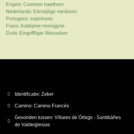
Engels: Common hawthorn
Nederlands: Eénstijlige meidoorn
Portugees: espinheiro
Frans: Aubépine monogyne
Duits: Eingriffliger Weissdorn
Identificatie: Zeker
Camino:
Camino Francés
Gevonden tussen: Villares de Órbigo - Santibáñes
de Valdeiglesias