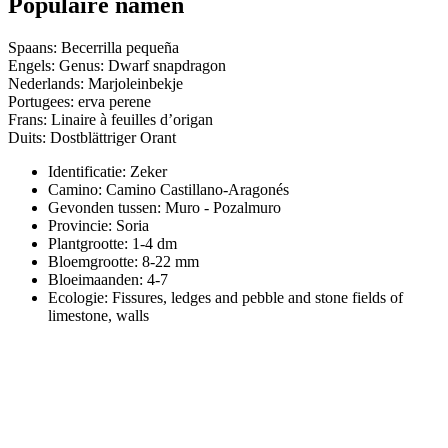
Populaire namen
Spaans: Becerrilla pequeña
Engels: Genus: Dwarf snapdragon
Nederlands: Marjoleinbekje
Portugees: erva perene
Frans: Linaire à feuilles d’origan
Duits: Dostblättriger Orant
Identificatie: Zeker
Camino:
Camino Castillano-Aragonés
Gevonden tussen: Muro - Pozalmuro
Provincie:
Soria
Plantgrootte:
1-4 dm
Bloemgrootte:
8-22 mm
Bloeimaanden:
4-7
Ecologie: Fissures, ledges and pebble and stone fields of
limestone, walls