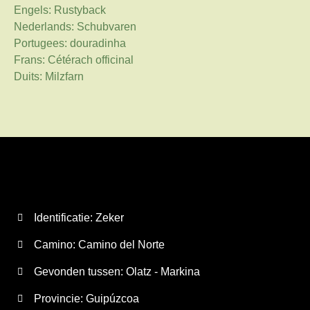
Engels: Rustyback
Nederlands: Schubvaren
Portugees: douradinha
Frans: Cétérach officinal
Duits: Milzfarn
Identificatie: Zeker
Camino:
Camino del Norte
Gevonden tussen: Olatz - Markina
Provincie:
Guipúzcoa