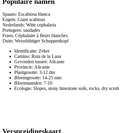
Populaire namen
Spaans: Escabiosa blanca
Engels: Giant scabious
Nederlands: Witte cephalaria
Portugees: saudades
Frans: Céphalaire à fleurs blanches
Duits: Weissblütiger Schuppenkopf
Identificatie: Zeker
Camino:
Ruta de la Lana
Gevonden tussen: Alicante
Provincie:
Alicante
Plantgrootte:
3-12 dm
Bloemgrootte:
14-25 mm
Bloeimaanden:
7-10
Ecologie: Slopes, stony limestone soils, rocks, dry scrub
Verspreidingskaart