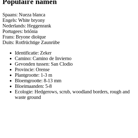
Populaire namen
Spaans: Nueza blanca
Engels: White bryony
Nederlands: Heggenrank
Portugees: briónia
Frans: Bryone dioïque
Duits: Rotfrüchtige Zaunrübe
Identificatie: Zeker
Camino:
Camino de Invierno
Gevonden tussen: San Clodio
Provincie:
Orense
Plantgrootte:
1-3 m
Bloemgrootte:
8-13 mm
Bloeimaanden:
5-8
Ecologie: Hedgerows, scrub, woodland borders, rough and
waste ground