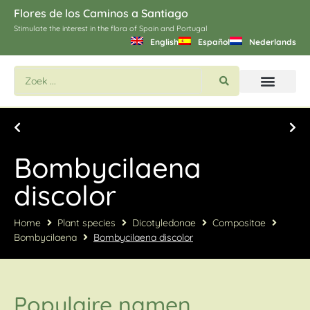
Flores de los Caminos a Santiago
Stimulate the interest in the flora of Spain and Portugal
English
Español
Nederlands
Bloemen en planten zoeken
Bombycilaena
discolor
Home
Plant species
Dicotyledonae
Compositae
Bombycilaena
Bombycilaena discolor
Populaire namen