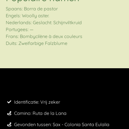
Spaans: Borra de pastor
Engels: Woolly aster.
Nederlands: Geslacht: Schijnviltkruid
Portugees: —
Frans: Bombycilène à deux couleurs
Duits: Zweifarbige Falzblume
Identificatie: Vrij zeker
Camino:
Ruta de la Lana
Gevonden tussen: Sax - Colonia Santa Eulalia