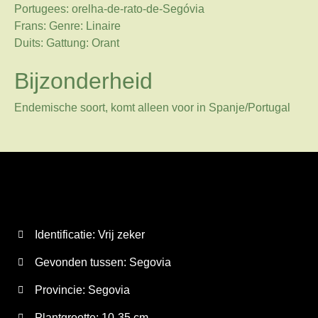
Portugees: orelha-de-rato-de-Segóvia
Frans: Genre: Linaire
Duits: Gattung: Orant
Bijzonderheid
Endemische soort, komt alleen voor in Spanje/Portugal
Identificatie: Vrij zeker
Gevonden tussen: Segovia
Provincie:
Segovia
Plantgrootte:
10-35 cm