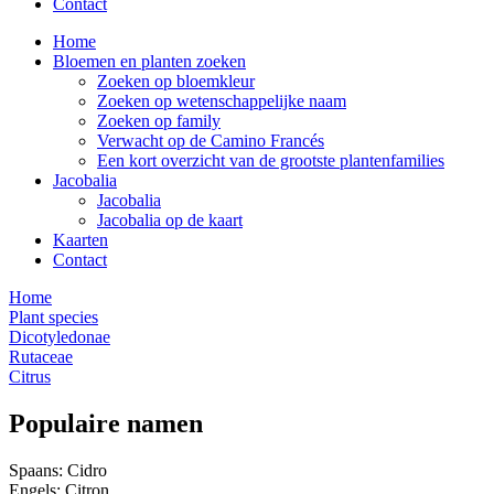
Contact
Home
Bloemen en planten zoeken
Zoeken op bloemkleur
Zoeken op wetenschappelijke naam
Zoeken op family
Verwacht op de Camino Francés
Een kort overzicht van de grootste plantenfamilies
Jacobalia
Jacobalia
Jacobalia op de kaart
Kaarten
Contact
Home
Plant species
Dicotyledonae
Rutaceae
Citrus
Populaire namen
Spaans: Cidro
Engels: Citron