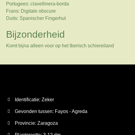
Portugees: clavellinera-borda
Frans: Digitale obscure
Duits: Spanischer Fingerhut
Bijzonderheid
Komt bijna alleen voor op het Iberisch schiereiland
Identificatie: Zeker
Gevonden tussen: Fayos - Agreda
Provincie:
Zaragoza
Plantgrootte:
3-12 dm