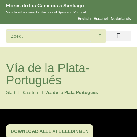
Flores de los Caminos a Santiago
Stimulate the interest in the flora of Spain and Portugal
English
Español
Nederlands
Bloemen en planten zoeken
Vía de la Plata-
Portugués
Start
Kaarten
Vía de la Plata-Portugués
DOWNLOAD ALLE AFBEELDINGEN