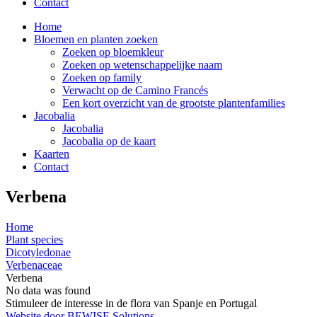
Contact
Home
Bloemen en planten zoeken
Zoeken op bloemkleur
Zoeken op wetenschappelijke naam
Zoeken op family
Verwacht op de Camino Francés
Een kort overzicht van de grootste plantenfamilies
Jacobalia
Jacobalia
Jacobalia op de kaart
Kaarten
Contact
Verbena
Home
Plant species
Dicotyledonae
Verbenaceae
Verbena
No data was found
Stimuleer de interesse in de flora van Spanje en Portugal
Website door BEWISE Solutions