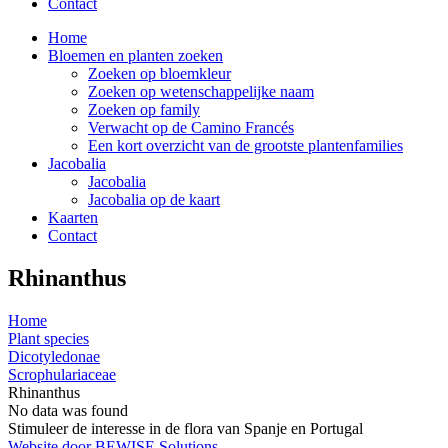
Contact
Home
Bloemen en planten zoeken
Zoeken op bloemkleur
Zoeken op wetenschappelijke naam
Zoeken op family
Verwacht op de Camino Francés
Een kort overzicht van de grootste plantenfamilies
Jacobalia
Jacobalia
Jacobalia op de kaart
Kaarten
Contact
Rhinanthus
Home
Plant species
Dicotyledonae
Scrophulariaceae
Rhinanthus
No data was found
Stimuleer de interesse in de flora van Spanje en Portugal
Website door BEWISE Solutions