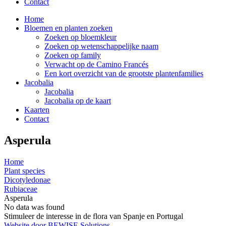
Contact
Home
Bloemen en planten zoeken
Zoeken op bloemkleur
Zoeken op wetenschappelijke naam
Zoeken op family
Verwacht op de Camino Francés
Een kort overzicht van de grootste plantenfamilies
Jacobalia
Jacobalia
Jacobalia op de kaart
Kaarten
Contact
Asperula
Home
Plant species
Dicotyledonae
Rubiaceae
Asperula
No data was found
Stimuleer de interesse in de flora van Spanje en Portugal
Website door BEWISE Solutions