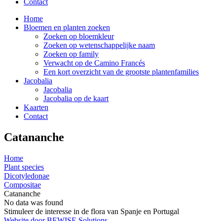
Contact
Home
Bloemen en planten zoeken
Zoeken op bloemkleur
Zoeken op wetenschappelijke naam
Zoeken op family
Verwacht op de Camino Francés
Een kort overzicht van de grootste plantenfamilies
Jacobalia
Jacobalia
Jacobalia op de kaart
Kaarten
Contact
Catananche
Home
Plant species
Dicotyledonae
Compositae
Catananche
No data was found
Stimuleer de interesse in de flora van Spanje en Portugal
Website door BEWISE Solutions