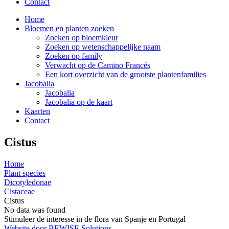
Contact
Home
Bloemen en planten zoeken
Zoeken op bloemkleur
Zoeken op wetenschappelijke naam
Zoeken op family
Verwacht op de Camino Francés
Een kort overzicht van de grootste plantenfamilies
Jacobalia
Jacobalia
Jacobalia op de kaart
Kaarten
Contact
Cistus
Home
Plant species
Dicotyledonae
Cistaceae
Cistus
No data was found
Stimuleer de interesse in de flora van Spanje en Portugal
Website door BEWISE Solutions